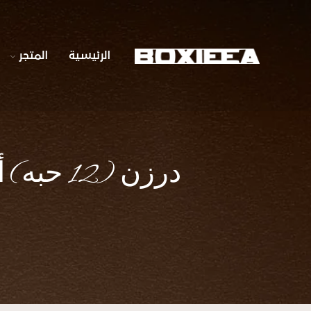
الرئيسية
المتجر
درزن (12 حبه) أكياس كرتونية عرضية مقاس A6 عدة ألوان