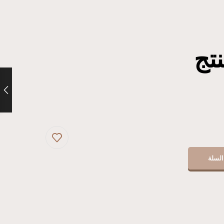
تج
السلة