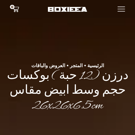
0
الرئيسية
المتجر
العروض والباقات
•
•
درزن (12 حبة ) بوكسات
حجم وسط ابيض مقاس
26x26x6.5cm