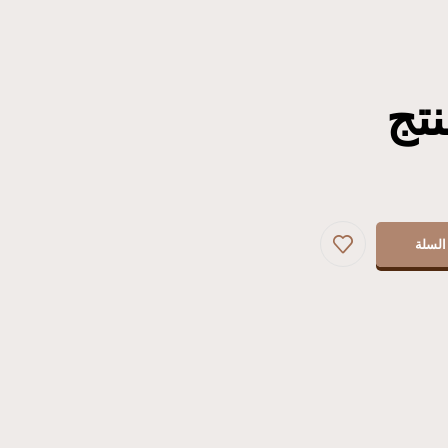
تج
السلة