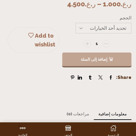
ر.ع.
1.000
–
ر.ع.
4.500
الحجم
Add to
wishlist
إضافة إلى السلة
Share:
معلومات إضافية
مراجعات (0)
الحجم
صغير, طقم كامل, كبير, متوسط
الرئيسية
المتجر
القائمة