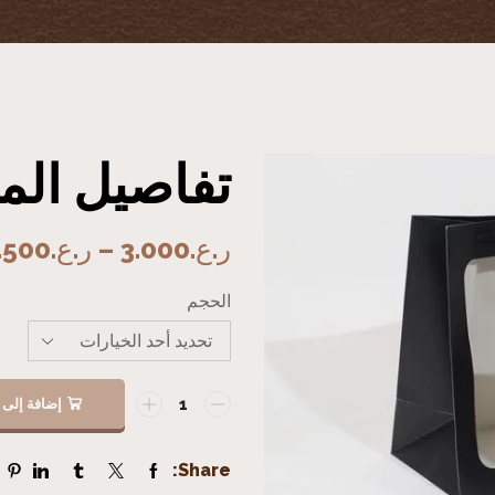
تفاصيل المن
ر.ع.
3.000
–
ر.ع.
.500
الحجم
إضافة إلى 
Share: