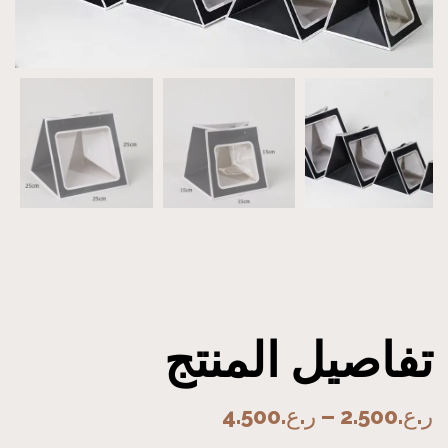
تفاصيل المنتج
ر.ع.
2.500
–
ر.ع.
4.500