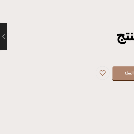
تج
السلة