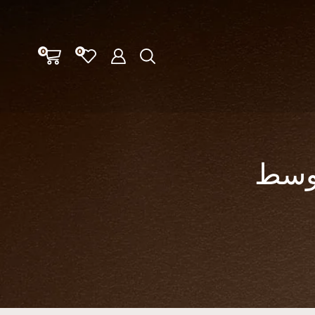
0
0
 وسط