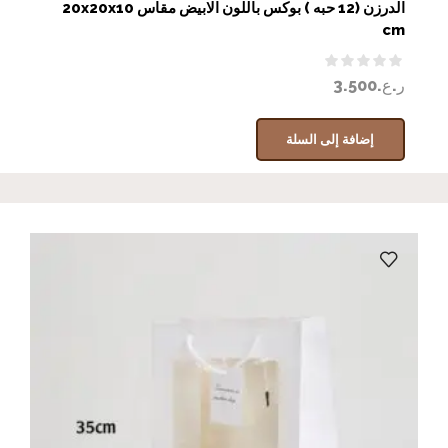
الدرزن (12 حبه ) بوكس باللون الابيض مقاس 20x20x10
cm
ر.ع.
3.500
إضافة إلى السلة