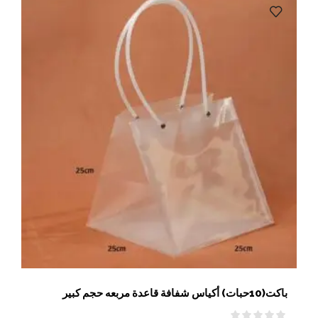
باكت(10حبات) أكياس شفافة قاعدة مربعه حجم كبير