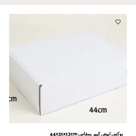
بوكس ابيض كبير بمقاس 44x31x13cm