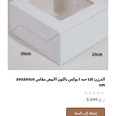
الدرزن (12 حبه ) بوكس باللون الابيض مقاس 20x20x10
cm
ر.ع.
3.500
إضافة إلى السلة