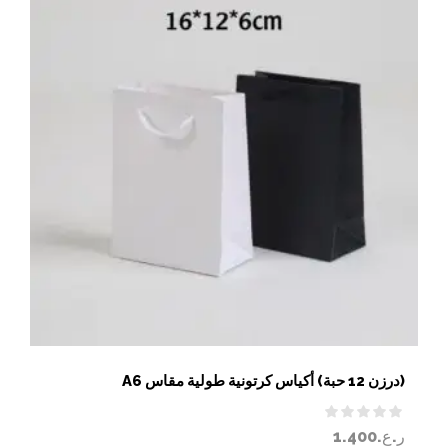
(درزن 12 حبة) أكياس كرتونية طولية مقاس A6
ر.ع.
1.400