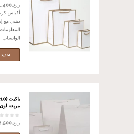
ر.ع.
1.400
أكياس كرت
ذهبي مع إم
المعلومات 
الواتساب
تحديد أ
ب
مربعه لون
ر.ع.
2.500