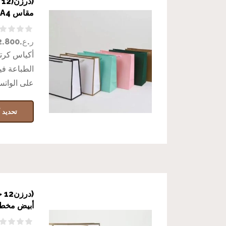
(
مقاس A4 بلس بعدة ألوان
ر.ع.
2.800
أكياس كرتو
الطباعة في
على الوات
تحديد أ
(د
أبيض مخطط