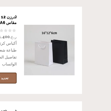
(
مقاس A6
ر.ع.
1.400
أكياس كرتو
طباعة شعار
تفاصيل ال
الواتساب
تحديد أ