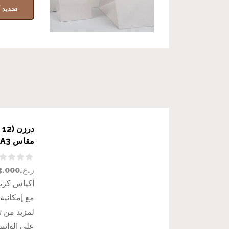
تحديد أ
د
مقاس A3 بألوان مختلفة
ر.ع.
3.000
أكياس كرتون
مع إمكانية
لمزيد من ت
على الوات