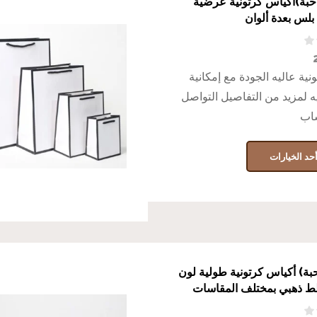
درزن(12 حبة)أكياس كرتونية عرضية
نية عاليه الجودة مع إمكانية
ه لمزيد من التفاصيل التواصل
ساب
حد الخيارات
رزن12 حبة) أكياس كرتونية طولية لون
 ذهبي بمختلف المقاسات