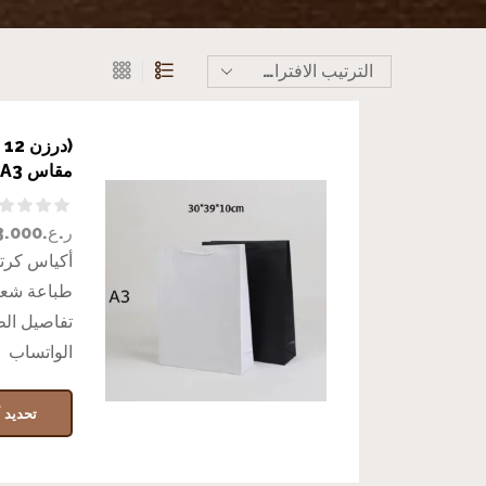
(
مقاس A3
ر.ع.
3.000
أكياس كرتو
طباعة شعار
تفاصيل ال
الواتساب
تحديد أ