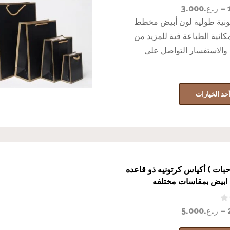
–
ر.ع.
3.000
ونية طولية لون أبيض مخطط
كانية الطباعة فية للمزيد من
والاستفسار التواصل على
حد الخيارات
اكيت (10حبات ) أكياس كرتونيه ذو قاعده
 ابيض بمقاسات مختلفه
–
ر.ع.
5.000