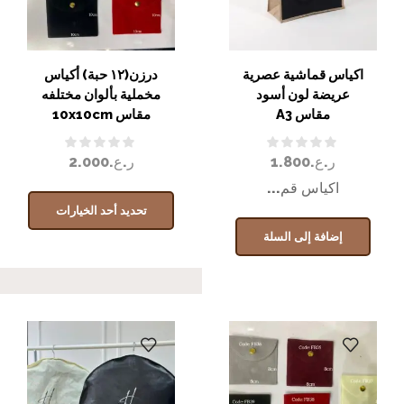
اكياس قماشية عصرية
درزن(١٢ حبة) أكياس
عريضة لون أسود
مخملية بألوان مختلفه
مقاس A3
مقاس 10x10cm
ر.ع.
1.800
ر.ع.
2.000
اكياس قم...
تحديد أحد الخيارات
إضافة إلى السلة