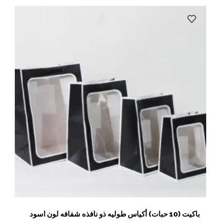
باكيت (10 حبات) أكياس طوليه ذو نافذه شفافه لون اسود