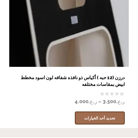
درزن (12 حبه ) أكياس ذو نافذه شفافه لون اسود مخطط
ابيض بمقاسات مختلفه
ر.ع.
3.500
–
ر.ع.
4.000
تحديد أحد الخيارات