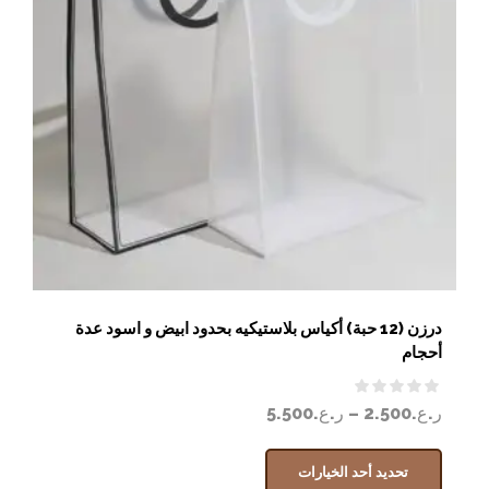
درزن (12 حبة) أكياس بلاستيكيه بحدود ابيض و اسود عدة
أحجام
ر.ع.
2.500
–
ر.ع.
5.500
تحديد أحد الخيارات