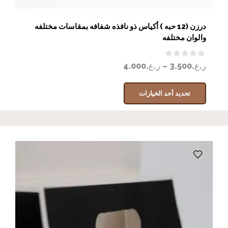
درزن (12 حبه ) أكياس ذو نافذه شفافه بمقاسات مختلفه
والوان مختلفه
ر.ع.
3.500
–
ر.ع.
4.000
تحديد أحد الخيارات