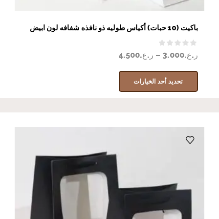
باكيت (10 حبات) أكياس طوليه ذو نافذه شفافه لون ابيض
ر.ع.
3.000
–
ر.ع.
4.500
تحديد أحد الخيارات