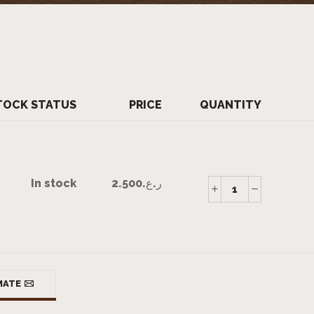
TOCK STATUS
PRICE
QUANTITY
ر.ع.
2.500
In stock
MATE