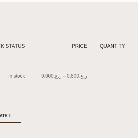
K STATUS
PRICE
QUANTITY
ر.ع.
0.800
–
ر.ع.
9.000
In stock
MATE