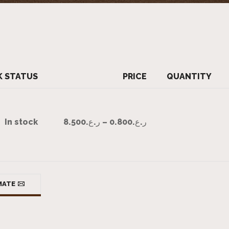
 STATUS
PRICE
QUANTITY
ر.ع.
0.800
–
ر.ع.
8.500
In stock
MATE